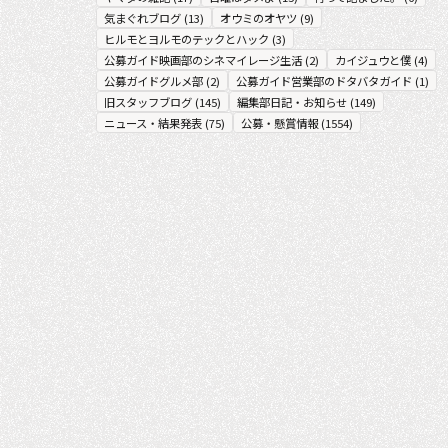
気まぐれブログ
(
13
)
オウミのオヤツ
(
9
)
ヒルモとヨルモのテックとハック
(
3
)
公募ガイド映画部のシネマイレージ生活
(
2
)
カイジュウと僕
(
4
)
公募ガイドグルメ部
(
2
)
公募ガイド営業部のドタバタガイド
(
1
)
旧スタッフブログ
(
145
)
編集部日記・お知らせ
(
149
)
ニュース・結果発表
(
75
)
公募・懸賞情報
(
1554
)