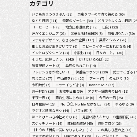
カテゴリ
いつもおまつりきぶん
(
38
)
東京タワーの写真で締める
(
65
)
ゆとり日記
(
171
)
鈍足のダッシュ
(
34
)
どうでもよくない日記
(
2
コーヒービート
(
8
)
地方出身港区女子
(
2
)
山記
(
122
)
汗だくエンジニア
(
21
)
栄華なる映画日記
(
5
)
前髪切りたい
(
30
)
ステキなデザイン、ささる広告企画
(
117
)
乗算とシネマ
(
26
)
推しとお酒が生きがいです
(
6
)
コピーライターにおれはなる
(
4
)
イントロダクション
(
23
)
小説抄
(
13
)
日々のこと。
(
36
)
そうだ、応募しよう。
(
142
)
ほげほげぬるぽ
(
20
)
読書記録ノート
(
3
)
季節のあれこれ
(
14
)
フレッシュさが欲しい
(
1
)
保護猫ラウンジ
(
129
)
武士でござる
(
7
考えごと
(
27
)
中山道を行く
(
20
)
アート
(
7
)
のんびり
(
30
)
令和時代
(
7
)
エッセイもどき
(
3
)
RabbitHole
(
37
)
お手軽DIY
(
19
)
お散歩日和
(
39
)
アラサー編集者の日々
(
18
)
千夜一夜
(
1
)
節約生活はじめました
(
6
)
今日の一局
(
25
)
日々奮闘中
(
28
)
No 〇〇, No life なはなし。
(
34
)
ゆるゆる
(
9
)
ラジオと映画な日々
(
44
)
パフェ部
(
5
)
ほっとひといき神社めぐり
(
6
)
見習い詩人ふたむーの奮闘日記
(
46
)
スケッチノート
(
16
)
隊員Sの雑記
(
45
)
時短ブログ
(
26
)
ゴトウの「街角で気になりました」
(
32
)
この美しき星の上
(
13
)
ヤマダの雑記
(
17
)
日曜はダメよ
(
15
)
行って記ました。
(
6
)