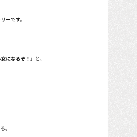
ーリー
です。
い女になるぞ！
」と、
える。