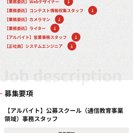
【業務委託】Webデザイナー
↓
コンテスト成功の法則
【業務委託】コンテスト情報収集スタッフ
↓
事例紹介
【業務委託】カメラマン
↓
【業務委託】ライター
↓
事務局アウトソーシング
コンテスト情報及びプレゼン
【アルバイト】営業事務スタッフ
↓
ト情報を「Koubo」に無料で
マーケットデータ
紹介させていただきます
【正社員】システムエンジニア
↓
無料掲載お申し込み
Job description
募集要項
【アルバイト】公募スクール（通信教育事業
掲載内容のご確認はこちら
領域）事務スタッフ
ログイン