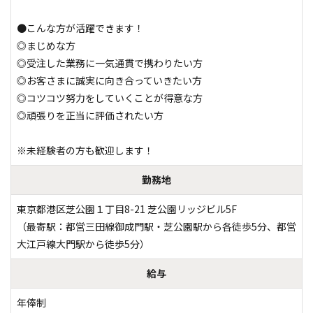
●こんな方が活躍できます！

◎まじめな方

◎受注した業務に一気通貫で携わりたい方

◎お客さまに誠実に向き合っていきたい方

◎コツコツ努力をしていくことが得意な方

◎頑張りを正当に評価されたい方

※未経験者の方も歓迎します！
勤務地
東京都港区芝公園１丁目8-21 芝公園リッジビル5F

（最寄駅：都営三田線御成門駅・芝公園駅から各徒歩5分、都営
大江戸線大門駅から徒歩5分）
給与
年俸制
