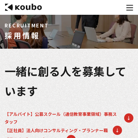
RECRUITMENT
採用情報
サービス
会社案内
実績紹介
一緒に創る人を募集して
採用情報
います
資料ダウンロード
お問合せ
【アルバイト】公募スクール（通信教育事業領域）事務ス
コンテストを主催される方へ
↓
タッフ
公募運営SaaS 「Kouboプランナー」
【正社員】法人向けコンサルティング・プランナー職
↓