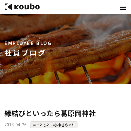
サービス
EMPLOYEE BLOG
会社案内
社員ブログ
実績紹介
採用情報
資料ダウンロード
お問合せ
コンテストを主催される方へ
縁結びといったら葛原岡神社
公募運営SaaS 「Kouboプランナー」
2018-04-26
ほっとひといき神社めぐり