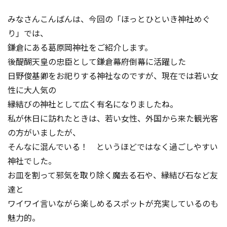
コンテスト成功の法則
みなさんこんばんは、今回の「ほっとひといき神社めぐ
事例紹介
り」では、
鎌倉にある葛原岡神社をご紹介します。
事務局アウトソーシング
コンテスト情報及びプレゼン
後醍醐天皇の忠臣として鎌倉幕府倒幕に活躍した
ト情報を「Koubo」に無料で
マーケットデータ
日野俊基卿をお祀りする神社なのですが、現在では若い女
紹介させていただきます
性に大人気の
無料掲載お申し込み
縁結びの神社として広く有名になりましたね。
私が休日に訪れたときは、若い女性、外国から来た観光客
の方がいましたが、
そんなに混んでいる！ というほどではなく過ごしやすい
神
社でした。
お皿を割って邪気を取り除く魔去る石や、縁結び石など友
達と
掲載内容のご確認はこちら
ワイワイ言いながら楽しめるスポットが充実しているのも
魅力的。
ログイン