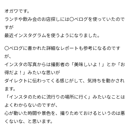
コンテスト成功の法則
オガワです。
事例紹介
ランチや飲み会のお店探しには〇べログを使っていたので
すが
事務局アウトソーシング
コンテスト情報及びプレゼン
最近インスタグラムを使うようになりました。
ト情報を「Koubo」に無料で
マーケットデータ
紹介させていただきます
〇べログに書かれた詳細なレポートも参考になるのです
が、
無料掲載お申し込み
インスタの写真からは撮影者の「美味しいよ！」とか「お
得だよ！」みたいな思いが
ダイレクトに伝わってくる感じがして、気持ちを動かされ
ます。
「インスタのために流行りの場所に行く」みたいなことは
よくわからないのですが、
掲載内容のご確認はこちら
心が動いた時間や景色を、撮りためておけるというのは悪
くないな、と思います。
ログイン