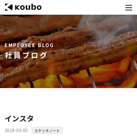
サービス
EMPLOYEE BLOG
会社案内
社員ブログ
実績紹介
採用情報
資料ダウンロード
お問合せ
コンテストを主催される方へ
インスタ
公募運営SaaS 「Kouboプランナー」
2018-03-05
スケッチノート