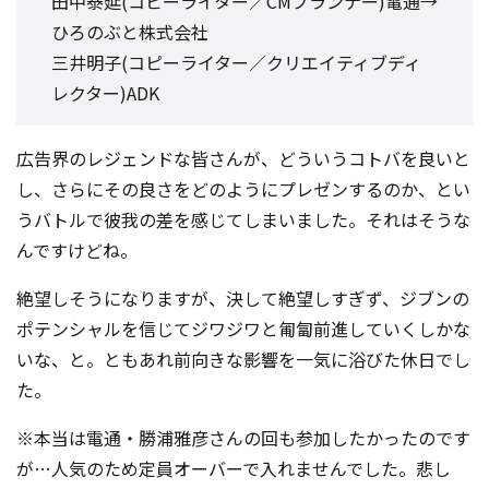
田中泰延(コピーライター／CMプランナー)電通→
ひろのぶと株式会社
三井明子(コピーライター／クリエイティブディ
レクター)ADK
広告界のレジェンドな皆さんが、どういうコトバを良いと
し、さらにその良さをどのようにプレゼンするのか、とい
うバトルで彼我の差を感じてしまいました。それはそうな
んですけどね。
絶望しそうになりますが、決して絶望しすぎず、ジブンの
ポテンシャルを信じてジワジワと匍匐前進していくしかな
いな、と。ともあれ前向きな影響を一気に浴びた休日でし
た。
※本当は電通・勝浦雅彦さんの回も参加したかったのです
が…人気のため定員オーバーで入れませんでした。悲し