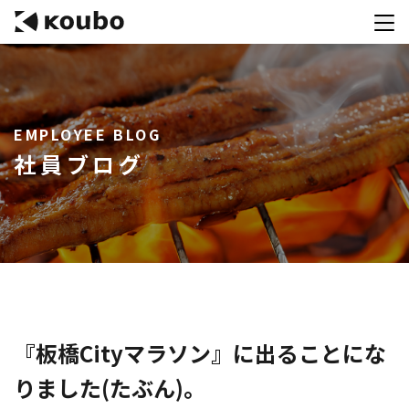
サービス
EMPLOYEE BLOG
会社案内
社員ブログ
実績紹介
採用情報
資料ダウンロード
お問合せ
コンテストを主催される方へ
『板橋Cityマラソン』に出ることにな
りました(たぶん)。
公募運営SaaS 「Kouboプランナー」