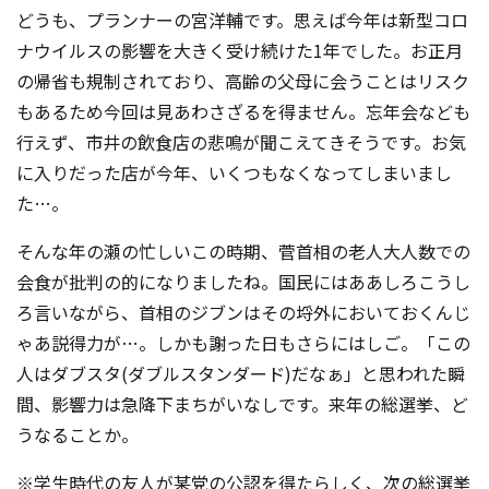
どうも、プランナーの宮洋輔です。思えば今年は新型コロ
ナウイルスの影響を大きく受け続けた1年でした。お正月
の帰省も規制されており、高齢の父母に会うことはリスク
もあるため今回は見あわさざるを得ません。忘年会なども
行えず、市井の飲食店の悲鳴が聞こえてきそうです。お気
に入りだった店が今年、いくつもなくなってしまいまし
た…。
そんな年の瀬の忙しいこの時期、菅首相の老人大人数での
会食が批判の的になりましたね。国民にはああしろこうし
ろ言いながら、首相のジブンはその埒外においておくんじ
ゃあ説得力が…。しかも謝った日もさらにはしご。「この
人はダブスタ(ダブルスタンダード)だなぁ」と思われた瞬
間、影響力は急降下まちがいなしです。来年の総選挙、ど
うなることか。
※学生時代の友人が某党の公認を得たらしく、次の総選挙