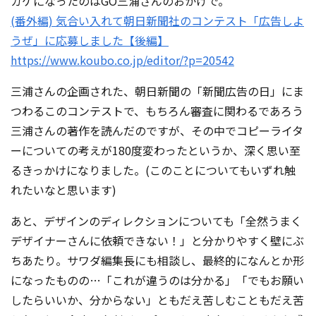
カケになったのはGO三浦さんのおかげで。
(番外編) 気合い入れて朝日新聞社のコンテスト「広告しよ
うぜ」に応募しました【後編】
https://www.koubo.co.jp/editor/?p=20542
三浦さんの企画された、朝日新聞の「新聞広告の日」にま
つわるこのコンテストで、もちろん審査に関わるであろう
三浦さんの著作を読んだのですが、その中でコピーライタ
ーについての考えが180度変わったというか、深く思い至
るきっかけになりました。(このことについてもいずれ触
れたいなと思います)
あと、デザインのディレクションについても「全然うまく
デザイナーさんに依頼できない！」と分かりやすく壁にぶ
ちあたり。サワダ編集長にも相談し、最終的になんとか形
になったものの…「これが違うのは分かる」「でもお願い
したらいいか、分からない」ともだえ苦しむこともだえ苦