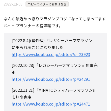
2022-12-08
コンテスト成功の法則
コピーライターにおれはなる
事例紹介
なんか最近めっきりマラソンブログになってしまってます
事務局アウトソーシング
ね……プランナーの宮洋輔です。
コンテスト情報及びプレゼン
ト情報を「Koubo」に無料で
マーケットデータ
紹介させていただきます
[2022.8.4](番外編)『レガシーハーフマラソン』
に出られることになりました
無料掲載お申し込み
https://www.koubo.co.jp/editor/?p=23923
[2022.10.28]『レガシーハーフマラソン』無事完
走
https://www.koubo.co.jp/editor/?p=24291
[2022.11.21]『MINATOシティハーフマラソン』
掲載内容のご確認はこちら
も無事完走
https://www.koubo.co.jp/editor/?p=24471
ログイン