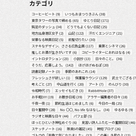
カテゴリ
コーヒービート
(
9
)
いつもおまつりきぶん
(
38
)
東京タワーの写真で締める
(
65
)
ゆとり日記
(
171
)
鈍足のダッシュ
(
34
)
どうでもよくない日記
(
25
)
地方出身港区女子
(
2
)
山記
(
122
)
汗だくエンジニア
(
21
)
栄華なる映画日記
(
5
)
前髪切りたい
(
30
)
ステキなデザイン、ささる広告企画
(
117
)
乗算とシネマ
(
26
)
推しとお酒が生きがいです
(
6
)
コピーライターにおれはなる
(
4
)
イントロダクション
(
23
)
小説抄
(
13
)
日々のこと。
(
36
)
そうだ、応募しよう。
(
142
)
ほげほげぬるぽ
(
20
)
読書記録ノート
(
3
)
季節のあれこれ
(
14
)
フレッシュさが欲しい
(
1
)
保護猫ラウンジ
(
129
)
武士でござる
(
7
考えごと
(
27
)
中山道を行く
(
20
)
アート
(
7
)
のんびり
(
30
)
令和時代
(
7
)
エッセイもどき
(
3
)
RabbitHole
(
37
)
お手軽DIY
(
19
)
お散歩日和
(
39
)
アラサー編集者の日々
(
18
)
千夜一夜
(
1
)
節約生活はじめました
(
6
)
今日の一局
(
25
)
日々奮闘中
(
28
)
No 〇〇, No life なはなし。
(
34
)
ゆるゆる
(
9
)
ラジオと映画な日々
(
44
)
パフェ部
(
5
)
ほっとひといき神社めぐり
(
6
)
見習い詩人ふたむーの奮闘日記
(
46
)
スケッチノート
(
16
)
隊員Sの雑記
(
45
)
時短ブログ
(
26
)
ゴトウの「街角で気になりました」
(
32
)
この美しき星の上
(
13
)