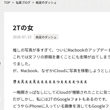
TOP
>
社員ブログ
>
鈍足のダッシュ
2Tの女
2026-07-23
鈍足のダッシュ
推しの写真が多すぎて、ついにMacbookのアップデ
これでは文フリの原稿を書くことにも支障が出てしまうた
りました。
)
が、Macbook、なぜかiCloudに写真を移動しようと
きぇえぇぇえぇぇぇぇぇっぇぇぇぇっぇぇ
一晩開きっぱなしにしてiCloudが増築されたことに
だがしかし、私には2TのGoogleフォトもあるのです。
どうやらiPhoneに入っている画像を消してもGoogl