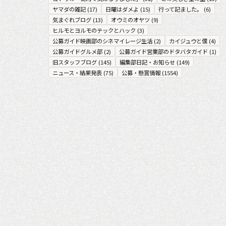
ヤマダの雑記
(
17
)
日曜はダメよ
(
15
)
行って記ました。
(
6
)
気まぐれブログ
(
13
)
オウミのオヤツ
(
9
)
ヒルモとヨルモのテックとハック
(
3
)
公募ガイド映画部のシネマイレージ生活
(
2
)
カイジュウと僕
(
4
)
公募ガイドグルメ部
(
2
)
公募ガイド営業部のドタバタガイド
(
1
)
旧スタッフブログ
(
145
)
編集部日記・お知らせ
(
149
)
ニュース・結果発表
(
75
)
公募・懸賞情報
(
1554
)