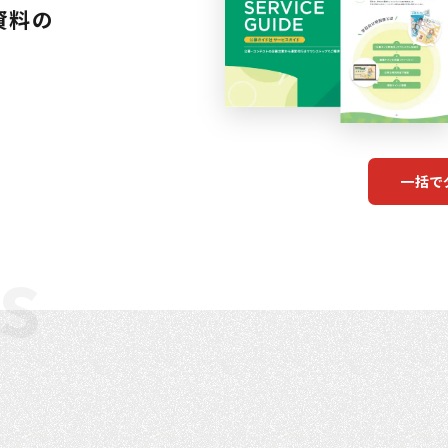
資料の
一括で
s