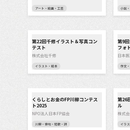
アート・絵画・工芸
小説・
第22回千修イラスト＆写真コン
第9
テスト
フォ
株式会社千修
日本医
イラスト・絵本
作文・
くらしとお金のFP川柳コンテス
第2
ト2025
ル
NPO法人日本FP協会
株式会
川柳・俳句・短歌・詩
イラス