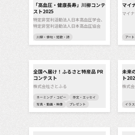
「高血圧・健康長寿」川柳コンテ
マイ
スト2025
マイナ
特定非営利活動法人日本高血圧学会、
特定非営利活動法人日本高血圧協会
川柳・俳句・短歌・詩
アート
全国へ届け！ふるさと特産品 PR
未来
コンテスト
ト202
株式会社さとふる
株式会
ネーミング・コピー
作文・エッセイ
写真・動画・映像
プレゼント
イラス