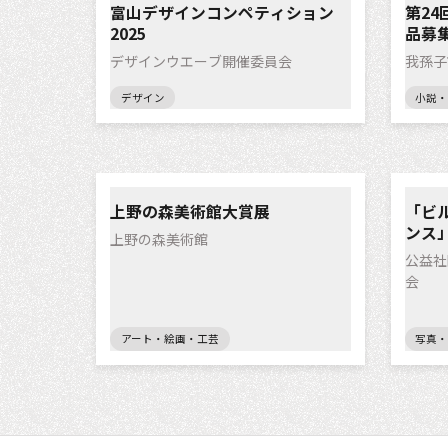
富山デザインコンペティション
第2
2025
品募
デザインウエーブ開催委員会
我孫子
デザイン
小説・
上野の森美術館大賞展
「ビル
ンス
上野の森美術館
公益社
会
アート・絵画・工芸
写真・