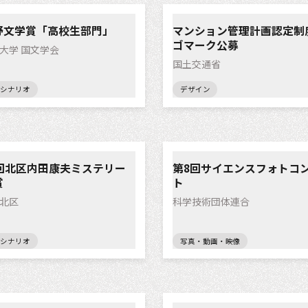
野文学賞「高校生部門」
マンション管理計画認定制
ゴマーク公募
大学 国文学会
国土交通省
シナリオ
デザイン
4回北区内田康夫ミステリー
第8回サイエンスフォトコ
賞
ト
北区
科学技術団体連合
シナリオ
写真・動画・映像