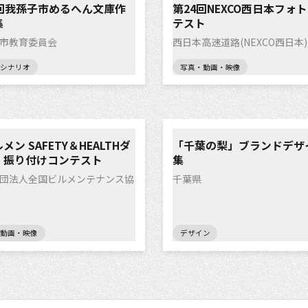
4回我孫子市めるへん文庫作
第24回NEXCO西日本フォ
集
テスト
市教育委員会
西日本高速道路(NEXCO西日本)
シナリオ
写真・動画・映像
メン SAFETY＆HEALTHダ
「千葉の梨」ブランドデザ
」振り付けコンテスト
集
団法人全国ビルメンテナンス協
千葉県
動画・映像
デザイン