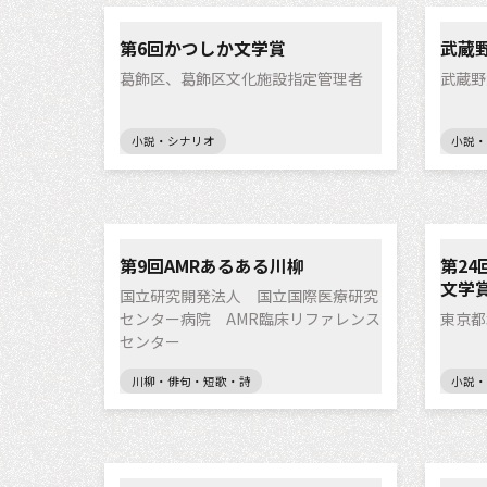
第6回かつしか文学賞
武蔵
葛飾区、葛飾区文化施設指定管理者
武蔵野
小説・シナリオ
小説・
第9回AMRあるある川柳
第2
文学
国立研究開発法人 国立国際医療研究
センター病院 AMR臨床リファレンス
東京都
センター
川柳・俳句・短歌・詩
小説・