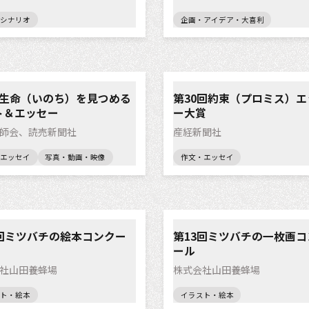
シナリオ
企画・アイデア・大喜利
回生命（いのち）を見つめる
第30回約束（プロミス）エ
ト＆エッセー
ー大賞
師会、読売新聞社
産経新聞社
エッセイ
写真・動画・映像
作文・エッセイ
6回ミツバチの絵本コンクー
第13回ミツバチの一枚画コ
ール
社山田養蜂場
株式会社山田養蜂場
ト・絵本
イラスト・絵本