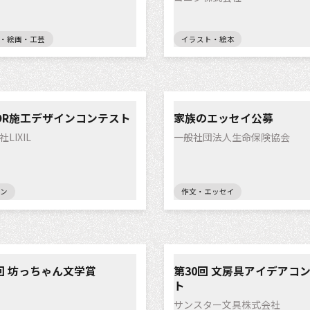
・絵画・工芸
イラスト・絵本
IOR施工デザインコンテスト
家族のエッセイ公募
LIXIL
一般社団法人生命保険協会
ン
作文・エッセイ
回 坊っちゃん文学賞
第30回 文房具アイデアコ
ト
サンスター文具株式会社