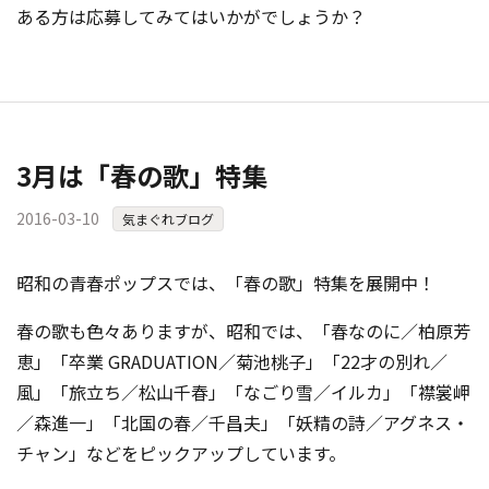
ある方は応募してみてはいかがでしょうか？
3月は「春の歌」特集
2016-03-10
気まぐれブログ
昭和の青春ポップスでは、「春の歌」特集を展開中！
春の歌も色々ありますが、昭和では、「春なのに／柏原芳
恵」「卒業 GRADUATION／菊池桃子」「22才の別れ／
風」「旅立ち／松山千春」「なごり雪／イルカ」「襟裳岬
／森進一」「北国の春／千昌夫」「妖精の詩／アグネス・
チャン」などをピックアップしています。