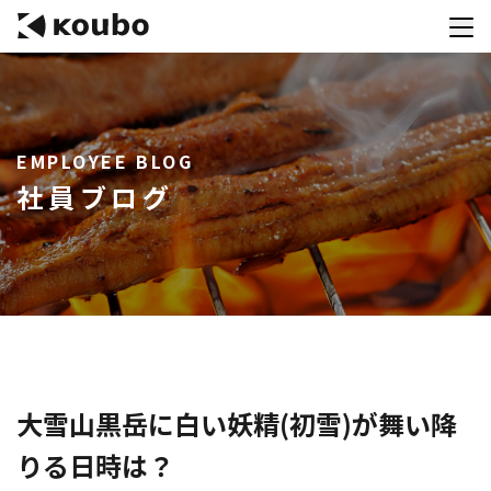
サービス
EMPLOYEE BLOG
会社案内
社員ブログ
実績紹介
採用情報
資料ダウンロード
お問合せ
コンテストを主催される方へ
大雪山黒岳に白い妖精(初雪)が舞い降
りる日時は？
公募運営SaaS 「Kouboプランナー」