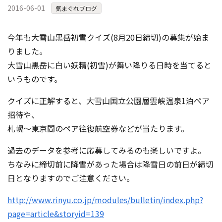
2016-06-01
コンテスト成功の法則
気まぐれブログ
事例紹介
今年も大雪山黒岳初雪クイズ(8月20日締切)の募集が始ま
事務局アウトソーシング
りました。
コンテスト情報及びプレゼン
大雪山黒岳に白い妖精(初雪)が舞い降りる日時を当てると
ト情報を「Koubo」に無料で
マーケットデータ
紹介させていただきます
いうものです。
無料掲載お申し込み
クイズに正解すると、大雪山国立公園層雲峡温泉1泊ペア
招待や、
札幌～東京間のペア往復航空券などが当たります。
過去のデータを参考に応募してみるのも楽しいですよ。
ちなみに締切前に降雪があった場合は降雪日の前日が締切
日となりますのでご注意ください。
掲載内容のご確認はこちら
http://www.rinyu.co.jp/modules/bulletin/index.php?
ログイン
page=article&storyid=139