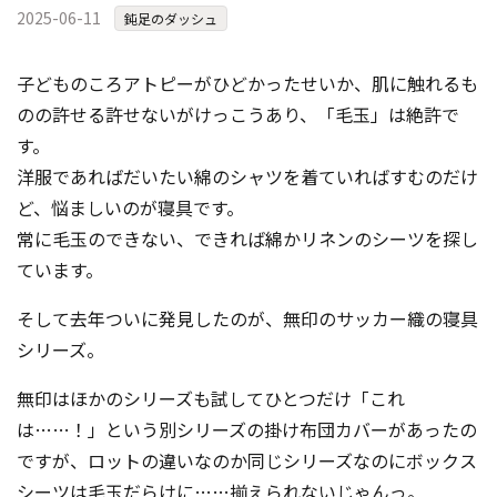
2025-06-11
コンテスト成功の法則
鈍足のダッシュ
事例紹介
子どものころアトピーがひどかったせいか、肌に触れるも
事務局アウトソーシング
のの許せる許せないがけっこうあり、「毛玉」は絶許で
コンテスト情報及びプレゼン
す。
ト情報を「Koubo」に無料で
マーケットデータ
紹介させていただきます
洋服であればだいたい綿のシャツを着ていればすむのだけ
ど、悩ましいのが寝具です。
無料掲載お申し込み
常に毛玉のできない、できれば綿かリネンのシーツを探し
ています。
そして去年ついに発見したのが、無印のサッカー織の寝具
シリーズ。
無印はほかのシリーズも試してひとつだけ「これ
掲載内容のご確認はこちら
は……！」という別シリーズの掛け布団カバーがあったの
ですが、ロットの違いなのか同じシリーズなのにボックス
ログイン
シーツは毛玉だらけに……揃えられないじゃんっ。