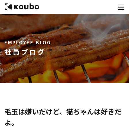
サービス
EMPLOYEE BLOG
会社案内
社員ブログ
実績紹介
採用情報
資料ダウンロード
お問合せ
コンテストを主催される方へ
毛玉は嫌いだけど、猫ちゃんは好きだ
よ。
公募運営SaaS 「Kouboプランナー」