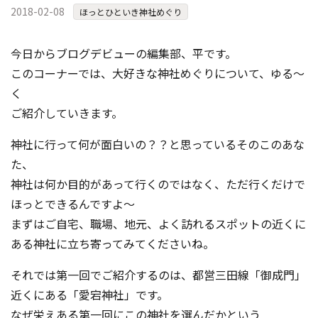
2018-02-08
コンテスト成功の法則
ほっとひといき神社めぐり
事例紹介
今日からブログデビューの編集部、平です。
事務局アウトソーシング
このコーナーでは、大好きな神社めぐりについて、ゆる～
コンテスト情報及びプレゼン
く
ト情報を「Koubo」に無料で
マーケットデータ
紹介させていただきます
ご紹介していきます。
無料掲載お申し込み
神社に行って何が面白いの？？と思っているそのこのあな
た、
神社は何か目的があって行くのではなく、ただ行くだけで
ほっとできるんですよ～
まずはご自宅、職場、地元、よく訪れるスポットの近くに
ある神社に立ち寄ってみてくださいね。
掲載内容のご確認はこちら
それでは第一回でご紹介するのは、都営三田線「御成門」
近くにある「愛宕神社」です。
ログイン
なぜ栄えある第一回にこの神社を選んだかという