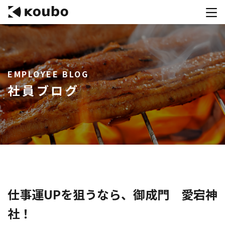
サービス
EMPLOYEE BLOG
会社案内
社員ブログ
実績紹介
採用情報
資料ダウンロード
お問合せ
コンテストを主催される方へ
仕事運UPを狙うなら、御成門 愛宕神
社！
公募運営SaaS 「Kouboプランナー」