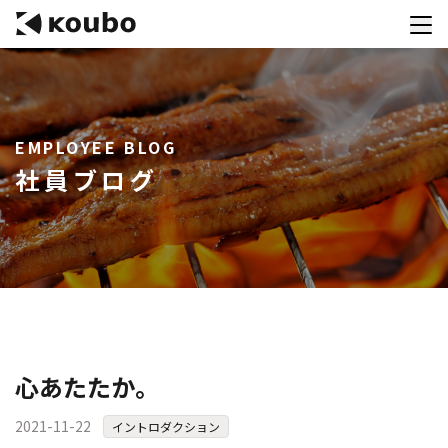
サービス
EMPLOYEE BLOG
会社案内
社員ブログ
実績紹介
採用情報
資料ダウンロード
お問合せ
コンテストを主催される方へ
心あたたか。
公募運営SaaS 「Kouboプランナー」
2021-11-22
イントロダクション