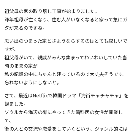
コンテスト成功の法則
祖父母の家の取り壊し工事が始まりました。
事例紹介
昨年祖母が亡くなり、住む人がいなくなると家って急にガ
タが来るのですね。
事務局アウトソーシング
コンテスト情報及びプレゼン
ト情報を「Koubo」に無料で
思い出のつまった家とさようならするのはとても寂しいで
マーケットデータ
紹介させていただきます
すが、
祖父母がいて、親戚がみんな集まってわいわいしていた当
無料掲載お申し込み
時のままの家が
私の記憶の中にちゃんと建っているので大丈夫そうです。
忘れないようにしないと。
さて、最近はNetflixで韓国ドラマ「海街チャチャチャ」を
観ました。
ソウルから海辺の街にやってきた歯科医の女性が開業し
掲載内容のご確認はこちら
て、
ログイン
街の人との交流や恋愛をしていくという、ジャンル的には