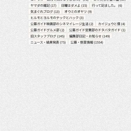
ヤマダの雑記
(
17
)
日曜はダメよ
(
15
)
行って記ました。
(
6
)
気まぐれブログ
(
13
)
オウミのオヤツ
(
9
)
ヒルモとヨルモのテックとハック
(
3
)
公募ガイド映画部のシネマイレージ生活
(
2
)
カイジュウと僕
(
4
)
公募ガイドグルメ部
(
2
)
公募ガイド営業部のドタバタガイド
(
1
)
旧スタッフブログ
(
145
)
編集部日記・お知らせ
(
149
)
ニュース・結果発表
(
75
)
公募・懸賞情報
(
1554
)