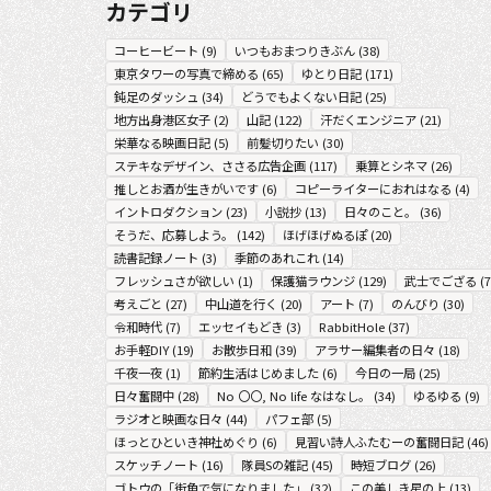
カテゴリ
コーヒービート
(
9
)
いつもおまつりきぶん
(
38
)
東京タワーの写真で締める
(
65
)
ゆとり日記
(
171
)
鈍足のダッシュ
(
34
)
どうでもよくない日記
(
25
)
地方出身港区女子
(
2
)
山記
(
122
)
汗だくエンジニア
(
21
)
栄華なる映画日記
(
5
)
前髪切りたい
(
30
)
ステキなデザイン、ささる広告企画
(
117
)
乗算とシネマ
(
26
)
推しとお酒が生きがいです
(
6
)
コピーライターにおれはなる
(
4
)
イントロダクション
(
23
)
小説抄
(
13
)
日々のこと。
(
36
)
そうだ、応募しよう。
(
142
)
ほげほげぬるぽ
(
20
)
読書記録ノート
(
3
)
季節のあれこれ
(
14
)
フレッシュさが欲しい
(
1
)
保護猫ラウンジ
(
129
)
武士でござる
(
7
考えごと
(
27
)
中山道を行く
(
20
)
アート
(
7
)
のんびり
(
30
)
令和時代
(
7
)
エッセイもどき
(
3
)
RabbitHole
(
37
)
お手軽DIY
(
19
)
お散歩日和
(
39
)
アラサー編集者の日々
(
18
)
千夜一夜
(
1
)
節約生活はじめました
(
6
)
今日の一局
(
25
)
日々奮闘中
(
28
)
No 〇〇, No life なはなし。
(
34
)
ゆるゆる
(
9
)
ラジオと映画な日々
(
44
)
パフェ部
(
5
)
ほっとひといき神社めぐり
(
6
)
見習い詩人ふたむーの奮闘日記
(
46
)
スケッチノート
(
16
)
隊員Sの雑記
(
45
)
時短ブログ
(
26
)
ゴトウの「街角で気になりました」
(
32
)
この美しき星の上
(
13
)