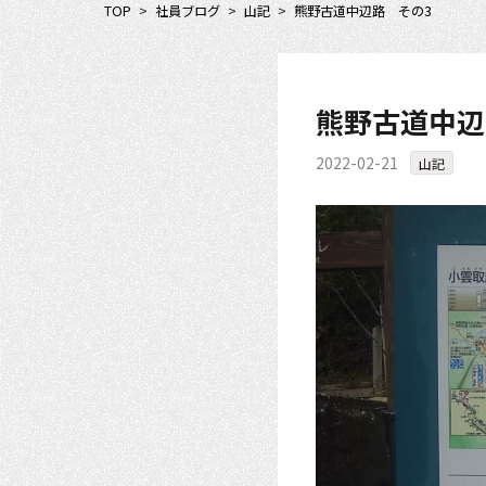
TOP
>
社員ブログ
>
山記
>
熊野古道中辺路 その3
熊野古道中辺
2022-02-21
山記