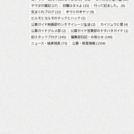
ヤマダの雑記
(
17
)
日曜はダメよ
(
15
)
行って記ました。
(
6
)
気まぐれブログ
(
13
)
オウミのオヤツ
(
9
)
ヒルモとヨルモのテックとハック
(
3
)
公募ガイド映画部のシネマイレージ生活
(
2
)
カイジュウと僕
(
4
)
公募ガイドグルメ部
(
2
)
公募ガイド営業部のドタバタガイド
(
1
)
旧スタッフブログ
(
145
)
編集部日記・お知らせ
(
149
)
ニュース・結果発表
(
75
)
公募・懸賞情報
(
1554
)