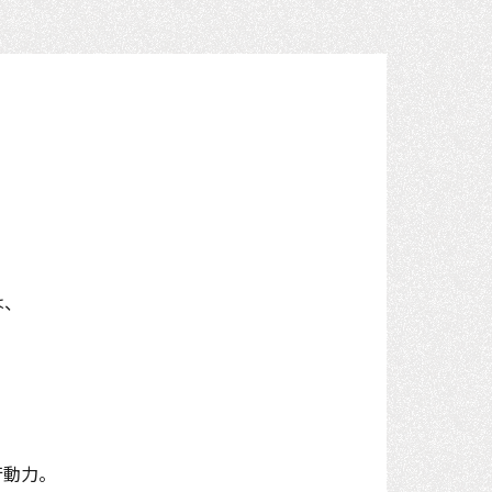
は、
行動力。