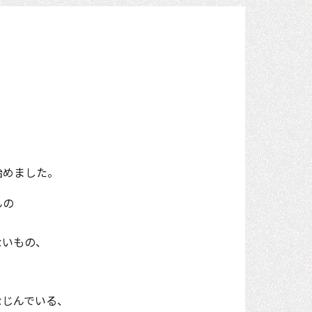
、
始めました。
んの
ないもの、
なじんでいる、