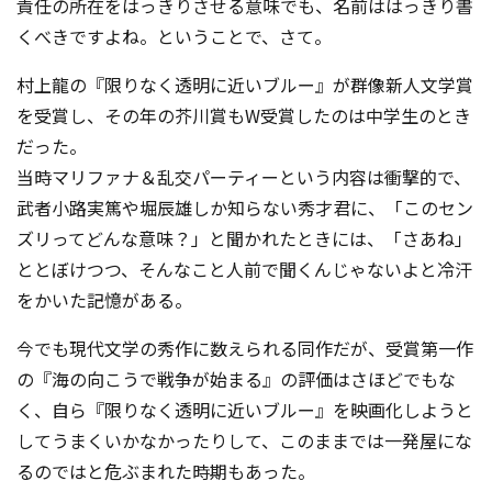
責任の所在をはっきりさせる意味でも、名前ははっきり書
くべきですよね。ということで、さて。
村上龍の『限りなく透明に近いブルー』が群像新人文学賞
を受賞し、その年の芥川賞もW受賞したのは中学生のとき
だった。
当時マリファナ＆乱交パーティーという内容は衝撃的で、
武者小路実篤や堀辰雄しか知らない秀才君に、「このセン
ズリってどんな意味？」と聞かれたときには、「さあね」
ととぼけつつ、そんなこと人前で聞くんじゃないよと冷汗
をかいた記憶がある。
今でも現代文学の秀作に数えられる同作だが、受賞第一作
の『海の向こうで戦争が始まる』の評価はさほどでもな
く、自ら『限りなく透明に近いブルー』を映画化しようと
してうまくいかなかったりして、このままでは一発屋にな
るのではと危ぶまれた時期もあった。