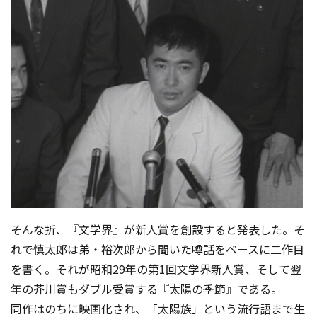
そんな折、『文学界』が新人賞を創設すると発表した。そ
れで慎太郎は弟・裕次郎から聞いた噂話をベースに二作目
を書く。それが昭和29年の第1回文学界新人賞、そして翌
年の芥川賞もダブル受賞する『太陽の季節』である。
同作はのちに映画化され、「太陽族」という流行語まで生