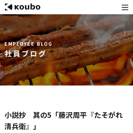
サービス
EMPLOYEE BLOG
会社案内
社員ブログ
実績紹介
採用情報
資料ダウンロード
お問合せ
コンテストを主催される方へ
小説抄 其の5「藤沢周平『たそがれ
清兵衛』」
公募運営SaaS 「Kouboプランナー」