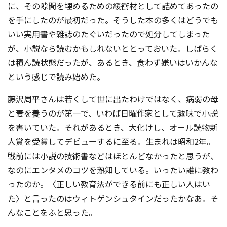
に、その隙間を埋めるための緩衝材として詰めてあったの
を手にしたのが最初だった。そうした本の多くはどうでも
いい実用書や雑誌のたぐいだったので処分してしまった
が、小説なら読むかもしれないととっておいた。しばらく
は積ん読状態だったが、あるとき、食わず嫌いはいかんな
という感じで読み始めた。
藤沢周平さんは若くして世に出たわけではなく、病弱の母
と妻を養うのが第一で、いわば日曜作家として趣味で小説
を書いていた。それがあるとき、大化けし、オール読物新
人賞を受賞してデビューするに至る。生まれは昭和2年。
戦前には小説の技術書などはほとんどなかったと思うが、
なのにエンタメのコツを熟知している。いったい誰に教わ
ったのか。〈正しい教育法ができる前にも正しい人はい
た〉と言ったのはウィトゲンシュタインだったかなあ。そ
んなことをふと思った。