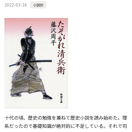
2022-03-16
コンテスト成功の法則
小説抄
事例紹介
事務局アウトソーシング
コンテスト情報及びプレゼン
ト情報を「Koubo」に無料で
マーケットデータ
紹介させていただきます
無料掲載お申し込み
掲載内容のご確認はこちら
十代の頃、歴史の勉強を兼ねて歴史小説を読み始めた。理
系だったので基礎知識が絶対的に不足している。それで司
ログイン