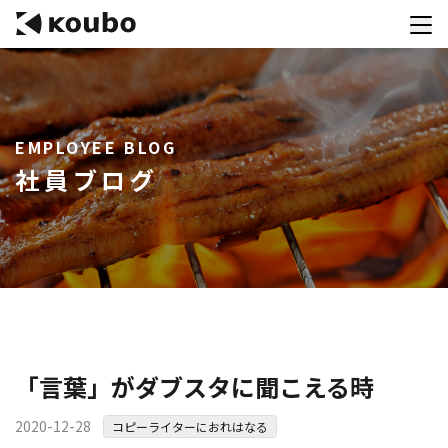
サービス
EMPLOYEE BLOG
会社案内
社員ブログ
実績紹介
採用情報
資料ダウンロード
お問合せ
コンテストを主催される方へ
「言葉」がダブスタに聞こえる時
公募運営SaaS 「Kouboプランナー」
2020-12-28
コピーライターにおれはなる