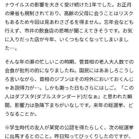
ナウイルスの影響を大きく受け続けた1年でした。お正月
の帰省も規制されており、高齢の父母に会うことはリスク
もあるため今回は見あわさざるを得ません。忘年会なども
行えず、市井の飲食店の悲鳴が聞こえてきそうです。お気
に入りだった店が今年、いくつもなくなってしまいまし
た…。
そんな年の瀬の忙しいこの時期、菅首相の老人大人数での
会食が批判の的になりましたね。国民にはああしろこうし
ろ言いながら、首相のジブンはその埒外においておくんじ
ゃあ説得力が…。しかも謝った日もさらにはしご。「この
人はダブスタ(ダブルスタンダード)だなぁ」と思われた瞬
間、影響力は急降下まちがいなしです。来年の総選挙、ど
うなることか。
※学生時代の友人が某党の公認を得たらしく、次の総選挙
に出馬するとのこと。昨日知ってびっくりしたのですが、