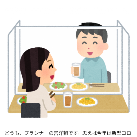
コンテスト成功の法則
事例紹介
事務局アウトソーシング
コンテスト情報及びプレゼン
ト情報を「Koubo」に無料で
マーケットデータ
紹介させていただきます
無料掲載お申し込み
掲載内容のご確認はこちら
ログイン
どうも、プランナーの宮洋輔です。思えば今年は新型コロ