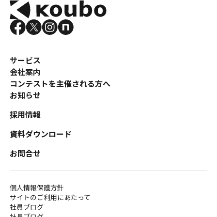
コンテスト成功の法則
事例紹介
事務局アウトソーシング
コンテスト情報及びプレゼン
サービス
ト情報を「Koubo」に無料で
マーケットデータ
会社案内
紹介させていただきます
コンテストを主催される方へ
無料掲載お申し込み
お知らせ
採用情報
資料ダウンロード
お問合せ
掲載内容のご確認はこちら
個人情報保護方針
サイトのご利用にあたって
ログイン
社員ブログ
社長ブログ