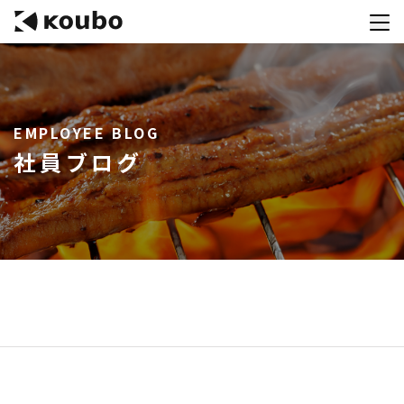
サービス
EMPLOYEE BLOG
会社案内
社員ブログ
実績紹介
採用情報
資料ダウンロード
お問合せ
コンテストを主催される方へ
公募運営SaaS 「Kouboプランナー」