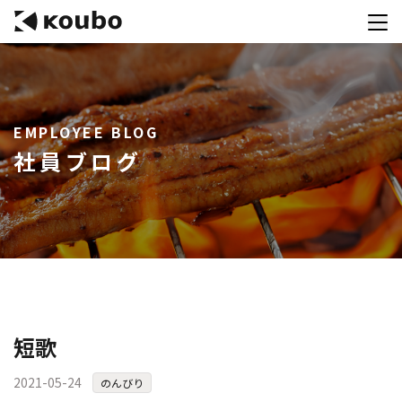
サービス
EMPLOYEE BLOG
会社案内
社員ブログ
実績紹介
採用情報
資料ダウンロード
お問合せ
コンテストを主催される方へ
短歌
公募運営SaaS 「Kouboプランナー」
2021-05-24
のんびり