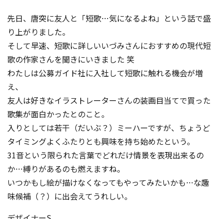
コンテスト成功の法則
先日、唐突に友人と「短歌…気になるよね」という話で盛
事例紹介
り上がりました。
そして早速、短歌に詳しいいづみさんにおすすめの現代短
事務局アウトソーシング
コンテスト情報及びプレゼン
歌の作家さんを聞きにいきました 笑
ト情報を「Koubo」に無料で
マーケットデータ
わたしは公募ガイド社に入社して短歌に触れる機会が増
紹介させていただきます
え、
無料掲載お申し込み
友人は好きなイラストレーターさんの装画目当てで買った
歌集が面白かったとのこと。
入りとしては若干（だいぶ？）ミーハーですが、ちょうど
タイミングよくふたりとも興味を持ち始めたという。
31音という限られた言葉でどれだけ情景を表現出来るの
か…縛りがあるのも燃えますね。
いつかもし絵が描けなくなってもやってみたいかも…な趣
掲載内容のご確認はこちら
味候補（？）に出会えてうれしい。
ログイン
デザイナーS