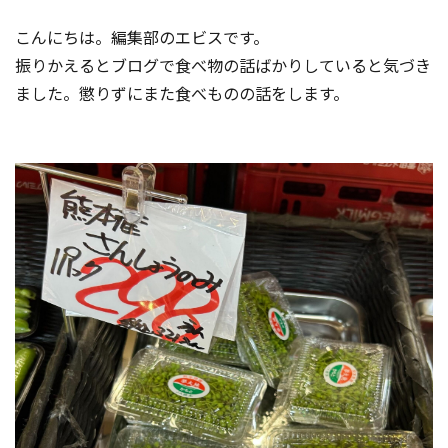
コンテスト成功の法則
こんにちは。編集部のエビスです。
事例紹介
振りかえるとブログで食べ物の話ばかりしていると気づき
ました。懲りずにまた食べものの話をします。
事務局アウトソーシング
コンテスト情報及びプレゼン
ト情報を「Koubo」に無料で
マーケットデータ
紹介させていただきます
無料掲載お申し込み
掲載内容のご確認はこちら
ログイン