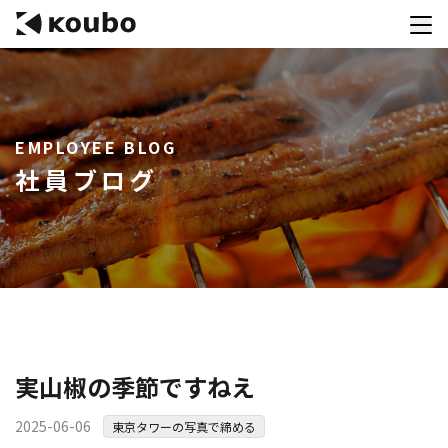
サービス
EMPLOYEE BLOG
会社案内
社員ブログ
実績紹介
採用情報
資料ダウンロード
お問合せ
コンテストを主催される方へ
実山椒の季節ですねえ
公募運営SaaS 「Kouboプランナー」
2025-06-06
東京タワーの写真で締める