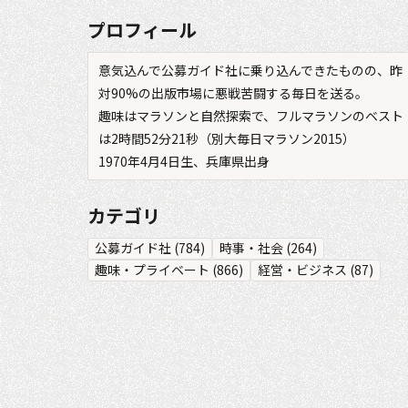
プロフィール
意気込んで公募ガイド社に乗り込んできたものの、昨
対90%の出版市場に悪戦苦闘する毎日を送る。
趣味はマラソンと自然探索で、フルマラソンのベスト
は2時間52分21秒（別大毎日マラソン2015）
1970年4月4日生、兵庫県出身
カテゴリ
公募ガイド社
(
784
)
時事・社会
(
264
)
趣味・プライベート
(
866
)
経営・ビジネス
(
87
)