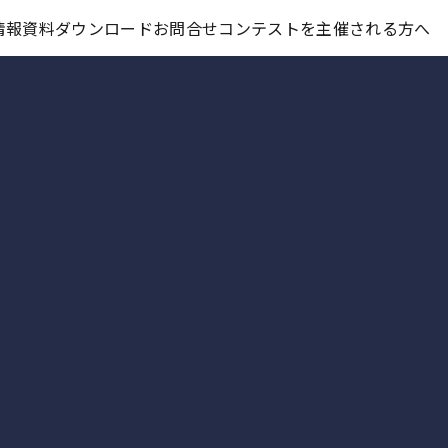
コンテスト情報及びプレゼント情報を「Koubo」に無料で紹介させていただきます
情報
資料ダウンロード
お問合せ
コンテストを主催される方へ