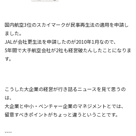
コンテスト成功の法則
事例紹介
国内航空3位のスカイマークが民事再生法の適用を申請し
事務局アウトソーシング
ました。
コンテスト情報及びプレゼン
ト情報を「Koubo」に無料で
JALが会社更生法を申請したのが2010年1月なので、
マーケットデータ
紹介させていただきます
5年間で大手航空会社が2社も経営破たんしたことになりま
す。
無料掲載お申し込み
こうした大企業の経営が行き詰るニュースを見て思うの
は、
大企業と中小・ベンチャー企業のマネジメントとでは、
留意すべきポイントがちょっと違うということです。
掲載内容のご確認はこちら
ログイン
----