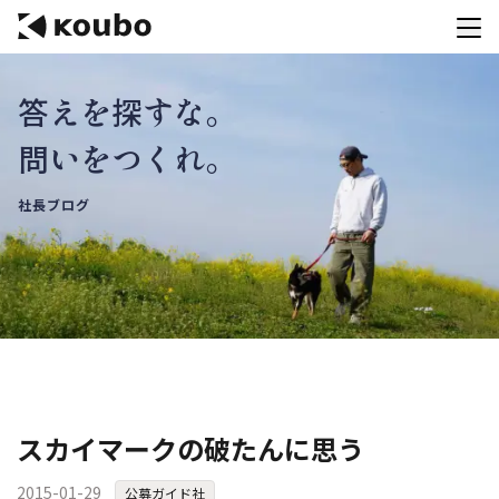
答えを探すな。
サービス
問いをつくれ。
会社案内
社長ブログ
実績紹介
採用情報
資料ダウンロード
お問合せ
コンテストを主催される方へ
スカイマークの破たんに思う
公募運営SaaS 「Kouboプランナー」
2015-01-29
公募ガイド社