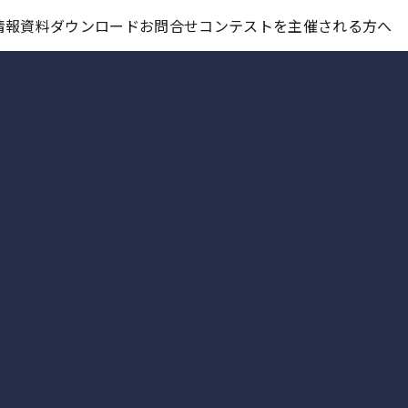
コンテスト情報及びプレゼント情報を「Koubo」に無料で紹介させていただきます
情報
資料ダウンロード
お問合せ
コンテストを主催される方へ