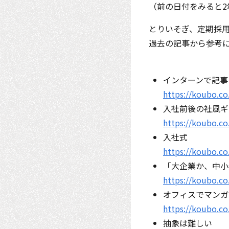
（前の日付をみると
とりいそぎ、定期採
過去の記事から参考
インターンで記事
https://koubo.co
入社前後の社風ギ
https://koubo.co
入社式
https://koubo.co
「大企業か、中小
https://koubo.co
オフィスでマンガ
https://koubo.co
抽象は難しい