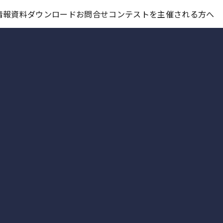
コンテスト情報及びプレゼント情報を「Koubo」に無料で紹介させていただきます
情報
資料ダウンロード
お問合せ
コンテストを主催される方へ