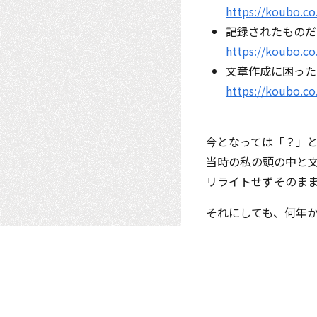
https://koubo.co
記録されたものだ
https://koubo.co
文章作成に困った
https://koubo.co
今となっては「？」
当時の私の頭の中と
リライトせずそのま
それにしても、何年
恥ずかしいもんですね..