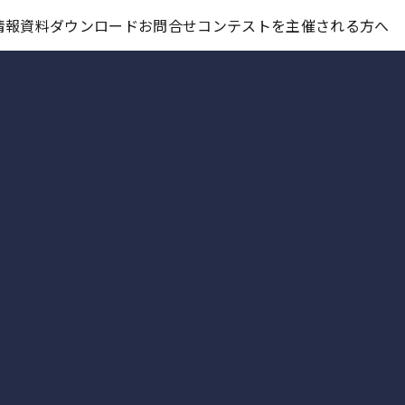
コンテスト情報及びプレゼント情報を「Koubo」に無料で紹介させていただきます
情報
資料ダウンロード
お問合せ
コンテストを主催される方へ