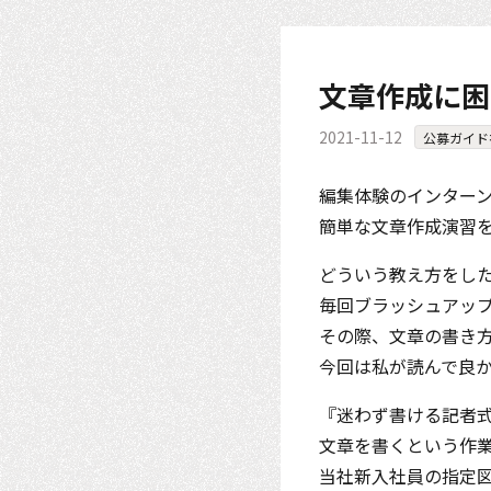
文章作成に困
2021-11-12
公募ガイド
編集体験のインター
簡単な文章作成演習
どういう教え方をし
毎回ブラッシュアッ
その際、文章の書き
今回は私が読んで良
『迷わず書ける記者
文章を書くという作
当社新入社員の指定