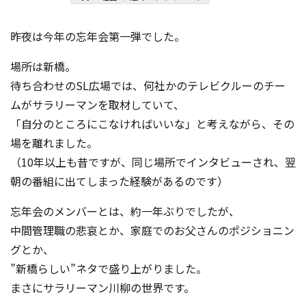
コンテスト成功の法則
昨夜は今年の忘年会第一弾でした。
事例紹介
場所は新橋。
事務局アウトソーシング
コンテスト情報及びプレゼン
待ち合わせのSL広場では、何社かのテレビクルーのチー
ト情報を「Koubo」に無料で
マーケットデータ
紹介させていただきます
ムがサラリーマンを取材していて、
「自分のところにこなければいいな」と考えながら、その
無料掲載お申し込み
場を離れました。
（10年以上も昔ですが、同じ場所でインタビューされ、翌
朝の番組に出てしまった経験があるのです）
忘年会のメンバーとは、約一年ぶりでしたが、
中間管理職の悲哀とか、家庭でのお父さんのポジショニン
グとか、
掲載内容のご確認はこちら
”新橋らしい”ネタで盛り上がりました。
まさにサラリーマン川柳の世界です。
ログイン