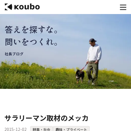
答えを探すな。
サービス
問いをつくれ。
会社案内
社長ブログ
実績紹介
採用情報
資料ダウンロード
お問合せ
コンテストを主催される方へ
サラリーマン取材のメッカ
公募運営SaaS 「Kouboプランナー」
2015-12-02
時事・社会
趣味・プライベート