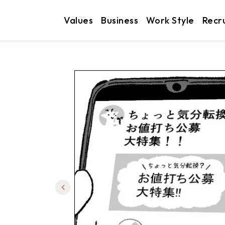
Values
Business
Work Style
Recr
。
。