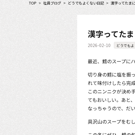
TOP
>
社員ブログ
>
どうでもよくない日記
>
漢字ってたま
漢字ってたま
2026-02-10
どうでもよ
最近、鱈のスープに
切り身の鱈に塩を振
れて味付けしたら完
このニンニクが決め
てもおいしい。あと
なっちゃうので、だい
具沢山のスープをむ
この冬にぜひ。鱈の