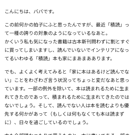
コンテスト成功の法則
こんにちは、ババです。
事例紹介
この前何かの拍子にふと思ったんですが、最近「積読」っ
事務局アウトソーシング
て一種の誇りの対象のようになっているなあと。
コンテスト情報及びプレゼン
ト情報を「Koubo」に無料で
かくいう私も気になった書籍は古本新刊問わずに割とすぐ
マーケットデータ
紹介させていただきます
に買ってしまいますし、読んでいないでインテリアになっ
てるいわゆる「積読」本も家にまあまああります。
無料掲載お申し込み
でも、よくよく考えてみると「家に本はあるけど読んでな
い」ことをわざわざ言う状況ってちょっと変だなあと思っ
ています。一部の例外を除いて、本は読まれるために生ま
れてきたのであって、積まれるために生まれてきたのでは
ないでしょう。そして、読んでない人は本を読むよりも優
先する何かがあって（もしくは何もなくても本は読まず
掲載内容のご確認はこちら
に）、日々を過ごしているのでしょう。
ログイン