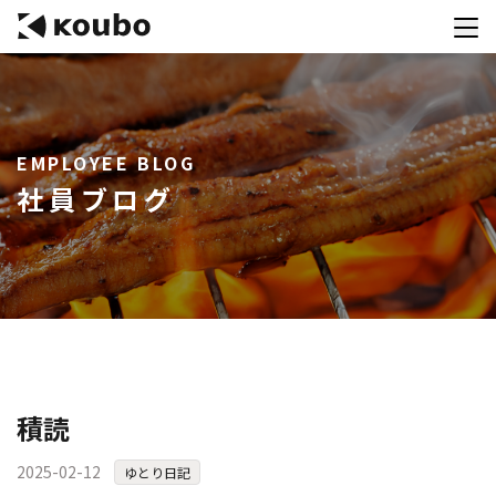
サービス
EMPLOYEE BLOG
会社案内
社員ブログ
実績紹介
採用情報
資料ダウンロード
お問合せ
コンテストを主催される方へ
積読
公募運営SaaS 「Kouboプランナー」
2025-02-12
ゆとり日記