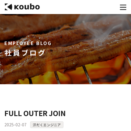
サービス
EMPLOYEE BLOG
会社案内
社員ブログ
実績紹介
採用情報
資料ダウンロード
お問合せ
コンテストを主催される方へ
FULL OUTER JOIN
公募運営SaaS 「Kouboプランナー」
2025-02-07
汗だくエンジニア