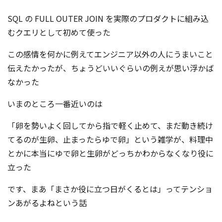
コンテスト成功の法則
SQL の FULL OUTER JOIN を実際のプロダクトに組み込
事例紹介
むクエリとして初めて使った
事務局アウトソーシング
この感情を何かに例えてエンジニア以外の人にうまいこと
コンテスト情報及びプレゼン
ト情報を「Koubo」に無料で
伝えたかったが、ちょうどいいぐらいの例えが思い浮かば
マーケットデータ
紹介させていただきます
なかった
無料掲載お申し込み
いまのところ一番近いのは
「卵を勢いよく回してから指で軽く止めて、まだ動き続け
てるのが生卵、止まったらゆで卵」という雑学が、料理中
とかに本当にゆで卵と生卵がどっちかわからなくなり役に
立った
です、まあ「まさか役に立つ日がくるとは」ってテンショ
掲載内容のご確認はこちら
ンあがるよねという話
ログイン