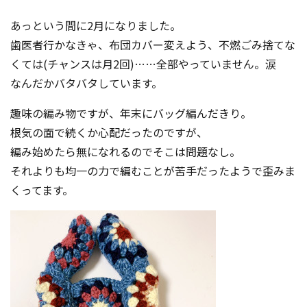
コンテスト成功の法則
あっという間に2月になりました。
事例紹介
歯医者行かなきゃ、布団カバー変えよう、不燃ごみ捨てな
くては(チャンスは月2回)……全部やっていません。涙
事務局アウトソーシング
コンテスト情報及びプレゼン
なんだかバタバタしています。
ト情報を「Koubo」に無料で
マーケットデータ
紹介させていただきます
趣味の編み物ですが、年末にバッグ編んだきり。
根気の面で続くか心配だったのですが、
無料掲載お申し込み
編み始めたら無になれるのでそこは問題なし。
それよりも均一の力で編むことが苦手だったようで歪みま
くってます。
掲載内容のご確認はこちら
ログイン