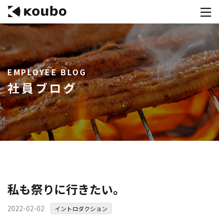
サービス
EMPLOYEE BLOG
会社案内
社員ブログ
実績紹介
採用情報
資料ダウンロード
お問合せ
コンテストを主催される方へ
私も祭りに行きたい。
公募運営SaaS 「Kouboプランナー」
2022-02-02
イントロダクション