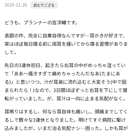
2020-11-26
コンテスト成功の法則
武士でござる
事例紹介
どうも、プランナーの宮洋輔です。
事務局アウトソーシング
コンテスト情報及びプレゼン
表題の件、完全に自業自得なんですが…耳かきが好きで、
ト情報を「Koubo」に無料で
マーケットデータ
実はほぼ毎日寝る前に両耳を掻いてから寝る習慣がありま
紹介させていただきます
して。
無料掲載お申し込み
先日の3連休初日、起きたら右耳の中がめっちゃ湿ってい
て「ああ～掻きすぎて痛めちゃったんだなあ(たまにあ
る)」と思いつつ、汁が耳奥に流れ込むと大変そう(中で固
まられたら！)なので、3日間ほぼずっと右耳を下にして寝
転がっていました。が、耳汁は一向に止まる気配がなく。
耳鳴りはするし、何なら耳自体も痛いし、頭痛までしてく
掲載内容のご確認はこちら
るしで散々な3連休となりました。明けてすぐ病院に駆け
ログイン
込みましたが、いまだ治る気配ナシ…困った。しかも耳が