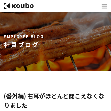
サービス
EMPLOYEE BLOG
会社案内
社員ブログ
実績紹介
採用情報
資料ダウンロード
お問合せ
コンテストを主催される方へ
(番外編) 右耳がほとんど聞こえなくな
りました
公募運営SaaS 「Kouboプランナー」