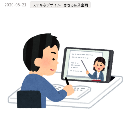
2020-05-21
コンテスト成功の法則
ステキなデザイン、ささる広告企画
事例紹介
事務局アウトソーシング
コンテスト情報及びプレゼン
ト情報を「Koubo」に無料で
マーケットデータ
紹介させていただきます
無料掲載お申し込み
掲載内容のご確認はこちら
ログイン