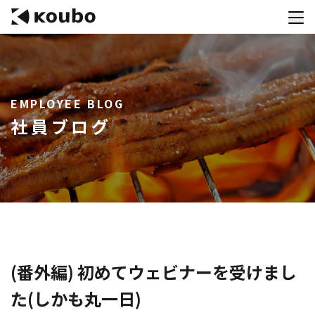
サービス
EMPLOYEE BLOG
会社案内
社員ブログ
実績紹介
採用情報
資料ダウンロード
お問合せ
コンテストを主催される方へ
(番外編) 初めてウェビナーを受けまし
た(しかも丸一日)
公募運営SaaS 「Kouboプランナー」