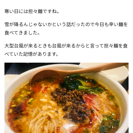
コンテスト成功の法則
寒い日には担々麺ですね。
事例紹介
雪が降るんじゃないかという話だったので今日も辛い麺を
事務局アウトソーシング
食べてきました。
コンテスト情報及びプレゼン
ト情報を「Koubo」に無料で
マーケットデータ
紹介させていただきます
大型台風が来るときも台風が来るからと言って担々麺を食
べていた記憶があります。
無料掲載お申し込み
掲載内容のご確認はこちら
ログイン