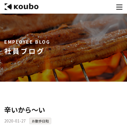
サービス
EMPLOYEE BLOG
会社案内
社員ブログ
実績紹介
採用情報
資料ダウンロード
お問合せ
コンテストを主催される方へ
辛いから～い
公募運営SaaS 「Kouboプランナー」
2020-01-27
お散歩日和