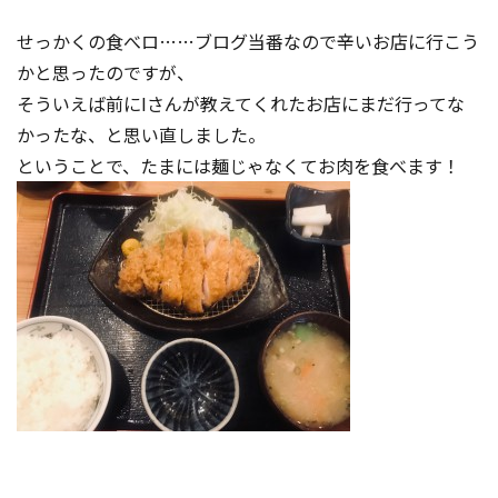
コンテスト成功の法則
せっかくの食べロ……ブログ当番なので辛いお店に行こう
事例紹介
かと思ったのですが、
そういえば前にIさんが教えてくれたお店にまだ行ってな
事務局アウトソーシング
コンテスト情報及びプレゼン
かったな、と思い直しました。
ト情報を「Koubo」に無料で
マーケットデータ
ということで、たまには麺じゃなくてお肉を食べます！
紹介させていただきます
無料掲載お申し込み
掲載内容のご確認はこちら
ログイン