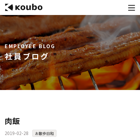
サービス
EMPLOYEE BLOG
会社案内
社員ブログ
実績紹介
採用情報
資料ダウンロード
お問合せ
コンテストを主催される方へ
肉飯
公募運営SaaS 「Kouboプランナー」
2019-02-28
お散歩日和