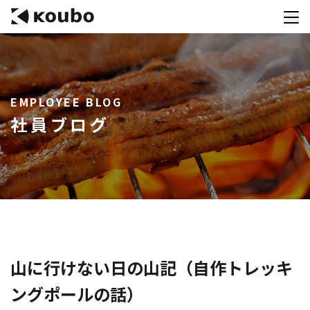
サービス
EMPLOYEE BLOG
会社案内
社員ブログ
実績紹介
採用情報
資料ダウンロード
お問合せ
コンテストを主催される方へ
山に行けない日の山記（自作トレッキ
ングポールの話）
公募運営SaaS 「Kouboプランナー」