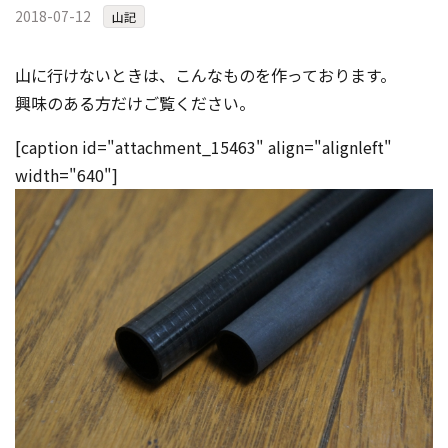
2018-07-12
コンテスト成功の法則
山記
事例紹介
山に行けないときは、こんなものを作っております。
事務局アウトソーシング
興味のある方だけご覧ください。
コンテスト情報及びプレゼン
ト情報を「Koubo」に無料で
マーケットデータ
[caption id="attachment_15463" align="alignleft"
紹介させていただきます
width="640"]
無料掲載お申し込み
掲載内容のご確認はこちら
ログイン