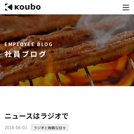
サービス
EMPLOYEE BLOG
会社案内
社員ブログ
実績紹介
採用情報
資料ダウンロード
お問合せ
コンテストを主催される方へ
ニュースはラジオで
公募運営SaaS 「Kouboプランナー」
2018-06-01
ラジオと映画な日々