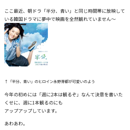
コンテスト成功の法則
ここ最近、朝ドラ「半分、青い」と同じ時間帯に放映して
事例紹介
いる韓国ドラマに夢中で映画を全然観れていません～
事務局アウトソーシング
コンテスト情報及びプレゼン
ト情報を「Koubo」に無料で
マーケットデータ
紹介させていただきます
無料掲載お申し込み
↑「半分、青い」のヒロイン永野芽都が可愛いのよう
今年の初めには「週に2本は観るぞ」なんて決意を書いた
くせに、週に1本観るのにも
アップアップしています。
掲載内容のご確認はこちら
あわあわ。
ログイン