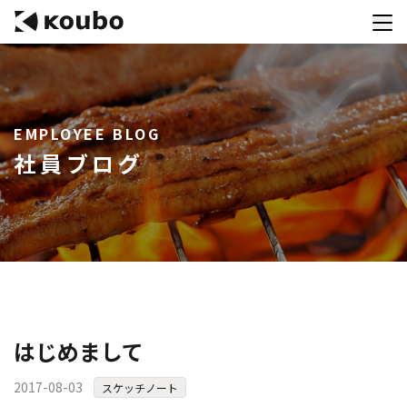
サービス
EMPLOYEE BLOG
会社案内
社員ブログ
実績紹介
採用情報
資料ダウンロード
お問合せ
コンテストを主催される方へ
はじめまして
公募運営SaaS 「Kouboプランナー」
2017-08-03
スケッチノート