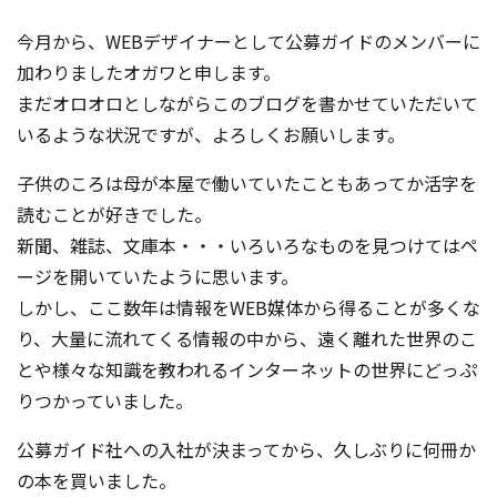
コンテスト成功の法則
今月から、WEBデザイナーとして公募ガイドのメンバーに
事例紹介
加わりましたオガワと申します。
まだオロオロとしながらこのブログを書かせていただいて
事務局アウトソーシング
コンテスト情報及びプレゼン
いるような状況ですが、よろしくお願いします。
ト情報を「Koubo」に無料で
マーケットデータ
紹介させていただきます
子供のころは母が本屋で働いていたこともあってか活字を
読むことが好きでした。
無料掲載お申し込み
新聞、雑誌、文庫本・・・いろいろなものを見つけてはペ
ージを開いていたように思います。
しかし、ここ数年は情報をWEB媒体から得ることが多くな
り、大量に流れてくる情報の中から、遠く離れた世界のこ
とや様々な知識を教われるインターネットの世界にどっぷ
りつかっていました。
掲載内容のご確認はこちら
公募ガイド社への入社が決まってから、久しぶりに何冊か
ログイン
の本を買いました。