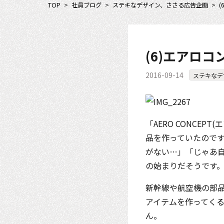
TOP
>
社員ブログ
>
ステキなデザイン、ささる広告企画
>
(6)エアロ
2016-09-14
ステキなデ
「AERO CONCE
品を作っていたので
がない…」「じゃあ
の始まりだそうです
新幹線や航空機の部
アイテムを作ってく
ん。