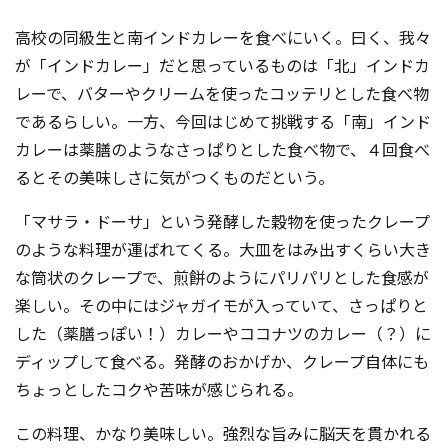
コンテスト成功の法則
高校の同級生と南インドカレーを食べにいく。曰く、我々
事例紹介
が「インドカレー」だと思っているものは「北」インドカ
レーで、バターやクリームを使ったコッテリとした食べ物
事務局アウトソーシング
コンテスト情報及びプレゼン
であるらしい。一方、今回はじめて挑戦する「南」インド
ト情報を「Koubo」に無料で
マーケットデータ
カレーは薬膳のようなさっぱりとした食べ物で、４回食べ
紹介させていただきます
るとその美味しさに気がつくものだという。
無料掲載お申し込み
「マサラ・ドーサ」という発酵した穀物を使ったクレープ
のような料理が運ばれてくる。大皿をはみ出すくらい大き
な筒状のクレープで、煎餅のようにパリパリとした食感が
楽しい。その中にはジャガイモが入っていて、さっぱりと
した（薬膳っぽい！）カレーやココナツのカレー（？）に
ディップして食べる。発酵のおかげか、クレープ自体にも
掲載内容のご確認はこちら
ちょっとしたコクや苦味が感じられる。
ログイン
この料理、かなり美味しい。強烈な旨みに脳天を貫かれる