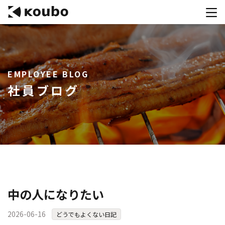
サービス
EMPLOYEE BLOG
会社案内
社員ブログ
実績紹介
採用情報
資料ダウンロード
お問合せ
コンテストを主催される方へ
中の人になりたい
公募運営SaaS 「Kouboプランナー」
2026-06-16
どうでもよくない日記