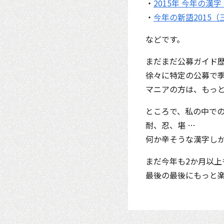
・
2015年 今年の
・
今年の新語2015（
などです。
まだまだ公募ガイド
徐々に特定の公募で
マニアの方は、もっ
ところで、私の中で
耐、忍、堪 …
何か辛そうな漢字し
まだ今年も2か月以上
最後の最後にもっと