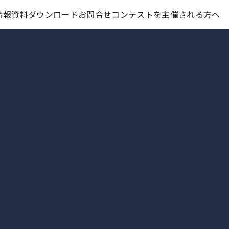
コンテスト情報及びプレゼント情報を「Koubo」に無料で紹介させていただきます
情報
資料ダウンロード
お問合せ
コンテストを主催される方へ