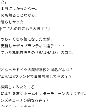
した。
、本当によかったなー。
ものも然ることながら、
素晴らしかった
裕二さんの対応も含みます！）
にめちゃくちゃ気になったのが、
を更新したデュプランティス選手・・・
ていた赤地白抜きの「BAUHAUS」のロゴ。
？
礎となったドイツの美術学校と同名だよね？
AUHAUSブランドで事業展開してるの？？
検索してみたところ――
ンに本社を置くホームセンターチェーンのようです。
インズやコーナン的な存在？）
いになるんでしょうか？