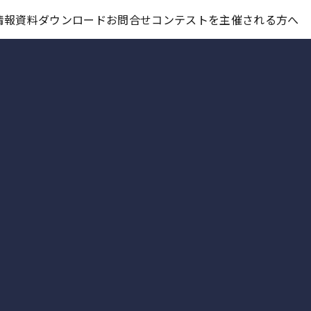
コンテスト情報及びプレゼント情報を「Koubo」に無料で紹介させていただきます
情報
資料ダウンロード
お問合せ
コンテストを主催される方へ