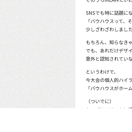
SNSでも特に話題に
「バウハウスって、
少しざわざわしまし
もちろん、知らなき
でも、あれだけデザ
意外と認知されてい
というわけで、
今大会の個人的ハイ
「バウハウスがホー
（ついでに）
トップアスリートに
本当に単純な男です