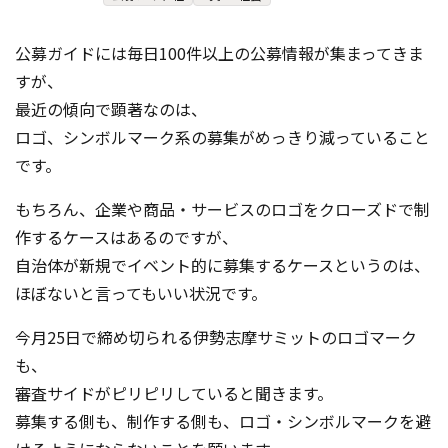
コンテスト成功の法則
公募ガイドには毎日100件以上の公募情報が集まってきま
事例紹介
すが、
事務局アウトソーシング
最近の傾向で顕著なのは、
コンテスト情報及びプレゼン
ト情報を「Koubo」に無料で
ロゴ、シンボルマーク系の募集がめっきり減っていること
マーケットデータ
紹介させていただきます
です。
無料掲載お申し込み
もちろん、企業や商品・サービスのロゴをクローズドで制
作するケースはあるのですが、
自治体が新規でイベント的に募集するケースというのは、
ほぼないと言ってもいい状況です。
今月25日で締め切られる伊勢志摩サミットのロゴマーク
も、
掲載内容のご確認はこちら
審査サイドがピリピリしていると聞きます。
募集する側も、制作する側も、ロゴ・シンボルマークを避
ログイン