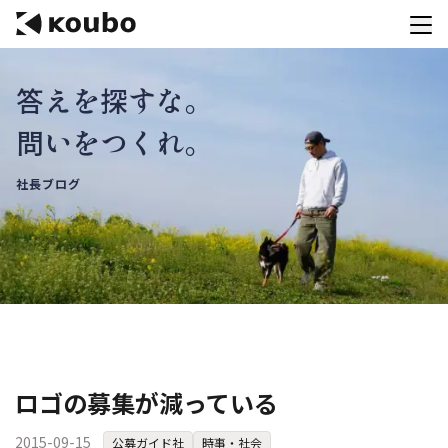
答えを探すな。
サービス
問いをつくれ。
会社案内
社長ブログ
実績紹介
採用情報
資料ダウンロード
お問合せ
コンテストを主催される方へ
ロゴの募集が減っている
公募運営SaaS 「Kouboプランナー」
2015-09-15
公募ガイド社
時事・社会