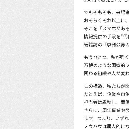
でもそもそも、来場
おそらくそれ以上に
そこを「スマホがあ
情報提供の手段を“代
紙雑誌の「季刊公募
もうひとつ、私が強
万博のような国家的
関わる組織や人が変
この構造、私たちが
たとえば、企業や自
担当者は異動し、関
さらに、周年事業や節
ます。つまり、いず
ノウハウは属人的に