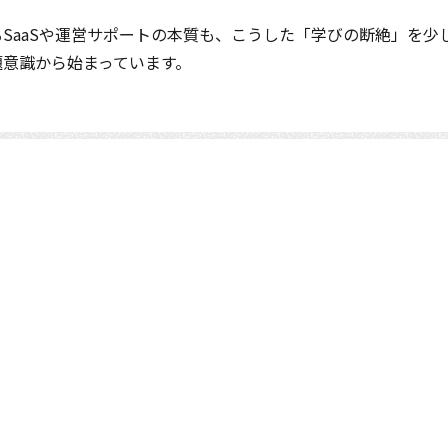
SaaSや運営サポートの本質も、こうした「学びの断絶」を少
題意識から始まっています。
サービス
会社案内
コンテストを主催さ
一般ユーザー向け
ご挨拶
コンテスト成功の法則
コンテスト主催者向け
会社概要
マーケットデータ
アクセス
事例紹介