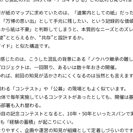
者が紙のマップに求めていたのは、「道案内としての紙」だっ
、「万博の思い出」として手元に残したい、という記録的な価
るから紙は不要」と判断してしまうと、本質的なニーズとのズ
替”ととらえるか、“共存”と設計するか。
ガイド」と似た構造です。
く感じたのは、こうした混乱の背景にある「ノウハウ継承の難し
プロジェクトは、一回限り、あるいは数十年おきの開催。
われば、前回の知見が活かされにくくなるのは当然とも言えま
関わる「コンテスト」や「公募」の現場ともよく似ています。
治体で毎年実施しているコンテストがあったとしても、開催は基
係部署も入れ替わる。
目の記念コンテストとなると、10年・50年といったスパンで
れも「経験の蓄積」が起こりにくい。
なりやすく、企画や運営の知見が組織として定着しづらいので