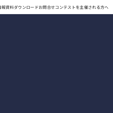
コンテスト情報及びプレゼント情報を「Koubo」に無料で紹介させていただきます
情報
資料ダウンロード
お問合せ
コンテストを主催される方へ