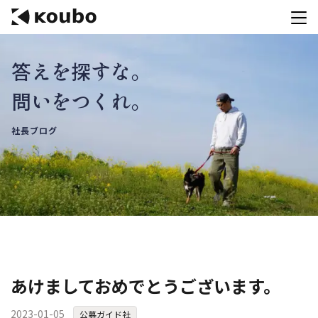
答えを探すな。
サービス
問いをつくれ。
会社案内
社長ブログ
実績紹介
採用情報
資料ダウンロード
お問合せ
コンテストを主催される方へ
あけましておめでとうございます。
公募運営SaaS 「Kouboプランナー」
2023-01-05
公募ガイド社