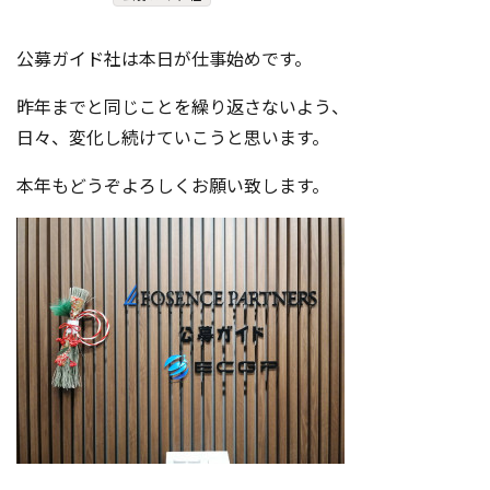
コンテスト成功の法則
公募ガイド社は本日が仕事始めです。
事例紹介
昨年までと同じことを繰り返さないよう、
事務局アウトソーシング
コンテスト情報及びプレゼン
日々、変化し続けていこうと思います。
ト情報を「Koubo」に無料で
マーケットデータ
紹介させていただきます
本年もどうぞよろしくお願い致します。
無料掲載お申し込み
掲載内容のご確認はこちら
ログイン