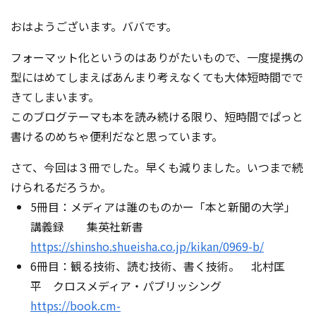
コンテスト成功の法則
おはようございます。ババです。
事例紹介
フォーマット化というのはありがたいもので、一度提携の
事務局アウトソーシング
型にはめてしまえばあんまり考えなくても大体短時間でで
コンテスト情報及びプレゼン
ト情報を「Koubo」に無料で
きてしまいます。
マーケットデータ
紹介させていただきます
このブログテーマも本を読み続ける限り、短時間でぱっと
書けるのめちゃ便利だなと思っています。
無料掲載お申し込み
さて、今回は３冊でした。早くも減りました。いつまで続
けられるだろうか。
5冊目：メディアは誰のものかー「本と新聞の大学」
講義録 集英社新書
https://shinsho.shueisha.co.jp/kikan/0969-b/
6冊目：観る技術、読む技術、書く技術。 北村匡
掲載内容のご確認はこちら
平 クロスメディア・パブリッシング
ログイン
https://book.cm-