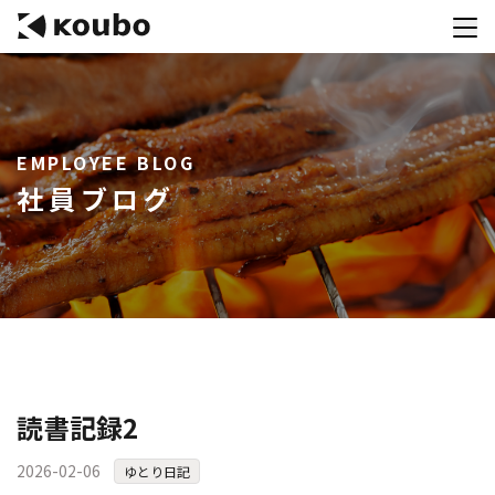
サービス
EMPLOYEE BLOG
会社案内
社員ブログ
実績紹介
採用情報
資料ダウンロード
お問合せ
コンテストを主催される方へ
読書記録2
公募運営SaaS 「Kouboプランナー」
2026-02-06
ゆとり日記