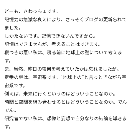
コンテスト成功の法則
どーも、さわっちょです。
事例紹介
記憶力の急激な衰えにより、さっそくブログの更新忘れて
ました。
事務局アウトソーシング
コンテスト情報及びプレゼン
しかたないです。記憶できないんですから。
ト情報を「Koubo」に無料で
マーケットデータ
記憶はできませんが、考えることはできます。
紹介させていただきます
寝つきの悪い私は、寝る前に地球上の謎について考えま
無料掲載お申し込み
す。
ま、当然、昨日の夜何を考えていたかは忘れましたが。
定番の謎は、宇宙系です。“地球上の”と言っときながら宇
宙系です。
例えば、未来に行くというのはどういうことなのか。
時間と空間を組み合わせるとはどういうことなのか。でん
でん。
掲載内容のご確認はこちら
研究者でない私は、想像と妄想で自分なりの結論を導きま
す。
ログイン