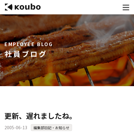
サービス
EMPLOYEE BLOG
会社案内
社員ブログ
実績紹介
採用情報
資料ダウンロード
お問合せ
コンテストを主催される方へ
更新、遅れましたね。
公募運営SaaS 「Kouboプランナー」
2005-06-13
編集部日記・お知らせ