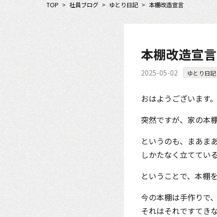
TOP
>
社員ブログ
>
ゆとり日記
>
本棚改造宣言
本棚改造宣言
2025-05-02
ゆとり日記
おはようございます
突然ですが、家の本
というのも、まあま
しかたなく立ててい
ということで、本棚
今の本棚は手作りで
それはそれですてき