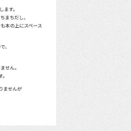
します。
まちまちだし、
ても本の上にスペース
ので、
りません。
す。
りませんが