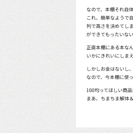
なので、本棚それ自
これ、簡単なようで
列で高さを決めてし
ができてもったいな
正直本棚にある本な
いかにきれいにしま
しかしお金はないし
なので、今本棚に使っ
100均ってほしい商
まあ、ちまちま解体