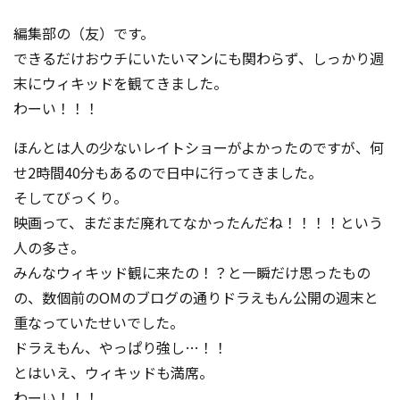
コンテスト成功の法則
編集部の（友）です。
事例紹介
できるだけおウチにいたいマンにも関わらず、しっかり週
末にウィキッドを観てきました。
事務局アウトソーシング
コンテスト情報及びプレゼン
わーい！！！
ト情報を「Koubo」に無料で
マーケットデータ
紹介させていただきます
ほんとは人の少ないレイトショーがよかったのですが、何
せ2時間40分もあるので日中に行ってきました。
無料掲載お申し込み
そしてびっくり。
映画って、まだまだ廃れてなかったんだね！！！！という
人の多さ。
みんなウィキッド観に来たの！？と一瞬だけ思ったもの
の、数個前のOMのブログの通りドラえもん公開の週末と
重なっていたせいでした。
掲載内容のご確認はこちら
ドラえもん、やっぱり強し…！！
とはいえ、ウィキッドも満席。
ログイン
わーい！！！