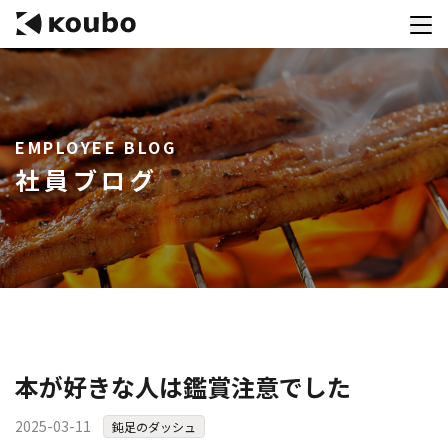
サービス
EMPLOYEE BLOG
会社案内
社員ブログ
実績紹介
採用情報
資料ダウンロード
お問合せ
コンテストを主催される方へ
本が好きな人は鑑賞注意でした
公募運営SaaS 「Kouboプランナー」
2025-03-11
鈍足のダッシュ