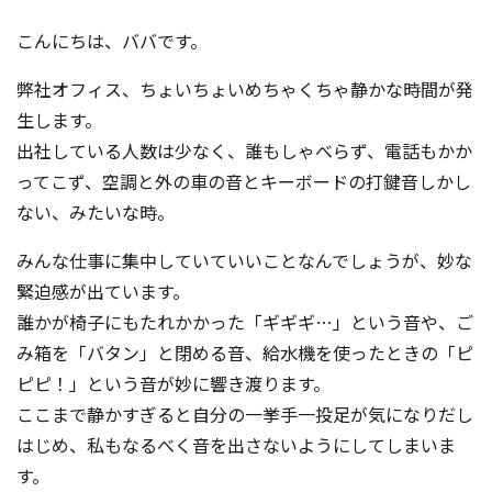
コンテスト成功の法則
こんにちは、ババです。
事例紹介
弊社オフィス、ちょいちょいめちゃくちゃ静かな時間が発
事務局アウトソーシング
生します。
コンテスト情報及びプレゼン
ト情報を「Koubo」に無料で
出社している人数は少なく、誰もしゃべらず、電話もかか
マーケットデータ
紹介させていただきます
ってこず、空調と外の車の音とキーボードの打鍵音しかし
ない、みたいな時。
無料掲載お申し込み
みんな仕事に集中していていいことなんでしょうが、妙な
緊迫感が出ています。
誰かが椅子にもたれかかった「ギギギ…」という音や、ご
み箱を「バタン」と閉める音、給水機を使ったときの「ピ
ピピ！」という音が妙に響き渡ります。
ここまで静かすぎると自分の一挙手一投足が気になりだし
掲載内容のご確認はこちら
はじめ、私もなるべく音を出さないようにしてしまいま
ログイン
す。