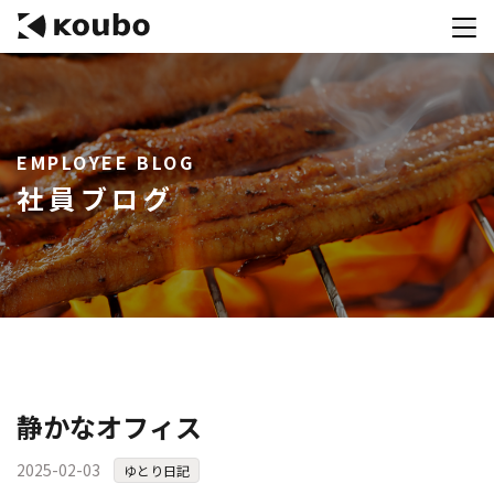
サービス
EMPLOYEE BLOG
会社案内
社員ブログ
実績紹介
採用情報
資料ダウンロード
お問合せ
コンテストを主催される方へ
静かなオフィス
公募運営SaaS 「Kouboプランナー」
2025-02-03
ゆとり日記